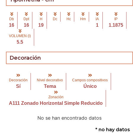
Db
Dpt
H
Dc
Hc
Hm
IA
IP
16
16
19
1
1.1875
VOLUMEN (l)
5.5
Decoración
Decoración
Nivel decorativo
Campos compositivos
Sí
Tema
Único
Zonación
A111 Zonado Horizontal Simple Reducido
No se han encontrado datos
* no hay datos