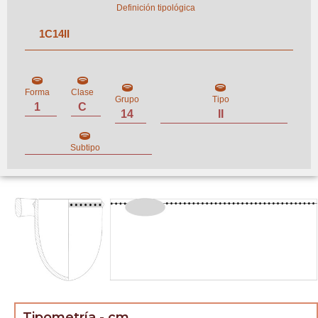
Definición tipológica
1
C
14
II
Forma
Clase
Grupo
Tipo
1
C
14
II
Subtipo
Tipometría - cm