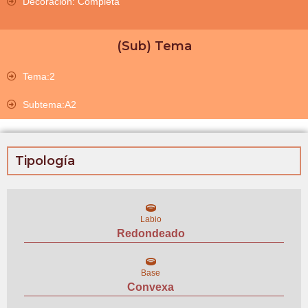
Decoración: Completa
(Sub) Tema
Tema:2
Subtema:A2
Tipología
Labio
Redondeado
Base
Convexa