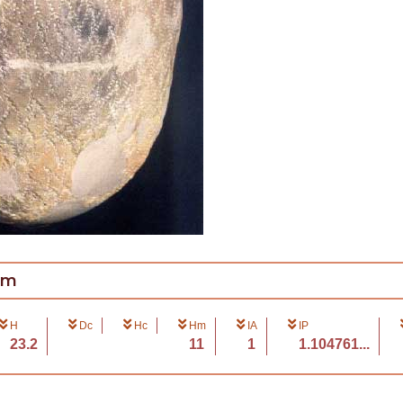
cm
H
Dc
Hc
Hm
IA
IP
23.2
11
1
1.104761...