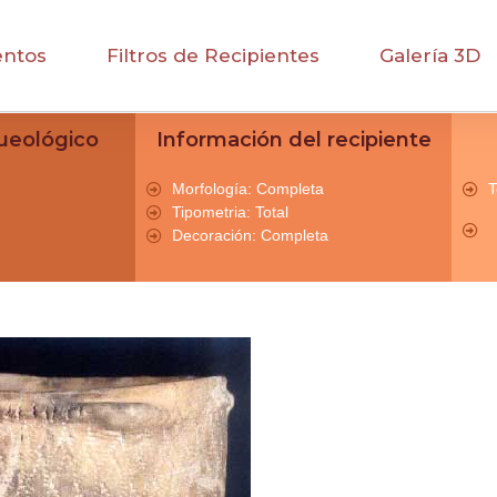
entos
Filtros de Recipientes
Galería 3D
ueológico
Información del recipiente
Morfología: Completa
T
Tipometria: Total
Decoración: Completa