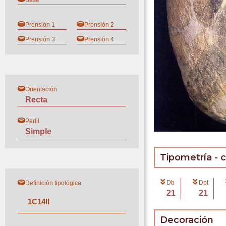
Base
Prensión 1
Prensión 2
Prensión 3
Prensión 4
Orientación
Recta
Perfil
Simple
Tipometría - 
Db
Dpt
Definición tipológica
21
21
1
C
14
II
Decoración