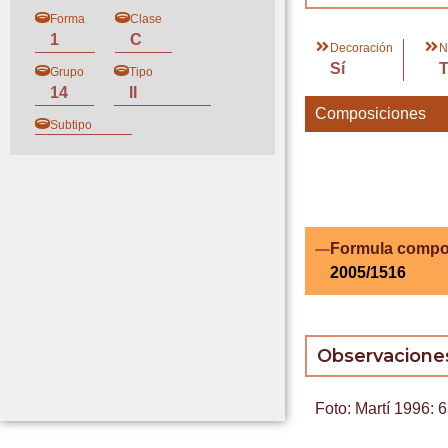
Forma
Clase
1
C
Decoración
N
Sí
Grupo
Tipo
14
II
Composiciones
Subtipo
Formula compo
2005/1516
Observacione
Foto: Martí 1996: 6