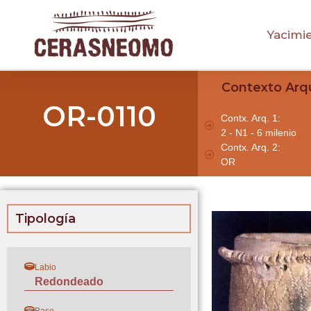
Yacimi
Contexto Arq
OR-0110
Contx. Arq. 1:
2 - N1 - 6 milenio
Contx. Arq. 2:
OR
Tipología
Labio
Redondeado