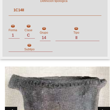
Definición tipológica
1
C
14
II
Forma
Clase
Grupo
Tipo
1
C
14
II
Subtipo