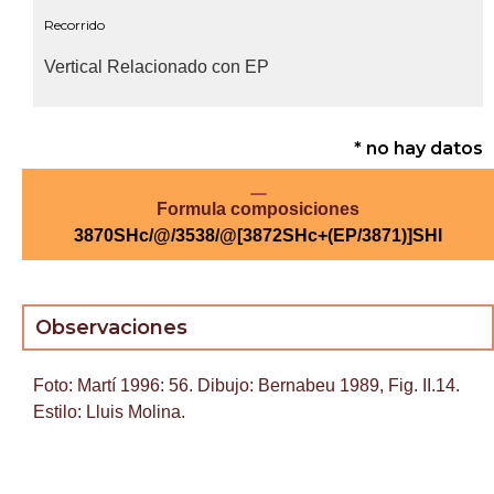
Recorrido
Vertical Relacionado con EP
* no hay datos
Formula composiciones
3870SHc/@/3538/@[3872SHc+(EP/3871)]SHl
Observaciones
Foto: Martí 1996: 56. Dibujo: Bernabeu 1989, Fig. II.14.
Estilo: Lluis Molina.