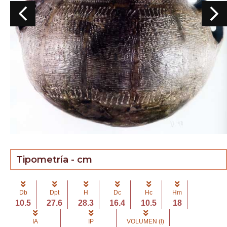
Tipometría - cm
Db
Dpt
H
Dc
Hc
Hm
10.5
27.6
28.3
16.4
10.5
18
IA
IP
VOLUMEN (l)