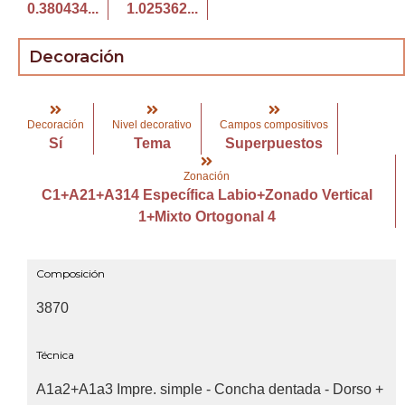
0.380434...
1.025362...
Decoración
Decoración
Nivel decorativo
Campos compositivos
Sí
Tema
Superpuestos
Zonación
C1+A21+A314 Específica Labio+Zonado Vertical
1+Mixto Ortogonal 4
Composición
3870
Técnica
A1a2+A1a3 Impre. simple - Concha dentada - Dorso +