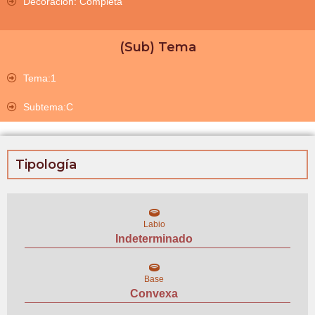
Decoración: Completa
(Sub) Tema
Tema:1
Subtema:C
Tipología
Labio
Indeterminado
Base
Convexa