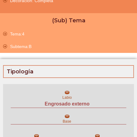
Decoración: Completa
(Sub) Tema
Tema:4
Subtema:B
Tipología
Labio
Engrosado externo
Base