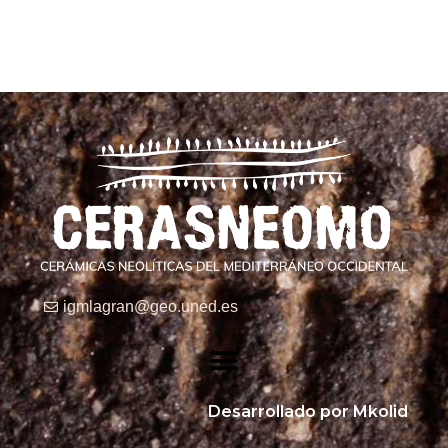
igmlagran@geo.uned.es
Desarrollado por Mkolid