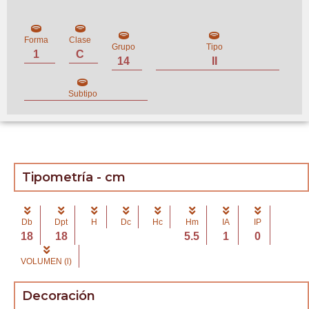
Forma
Clase
Grupo
Tipo
1
C
14
II
Subtipo
Tipometría - cm
Db
Dpt
H
Dc
Hc
Hm
IA
IP
18
18
5.5
1
0
VOLUMEN (l)
Decoración