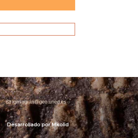
igmlagran@geo.uned.es
Desarrollado por Mkolid