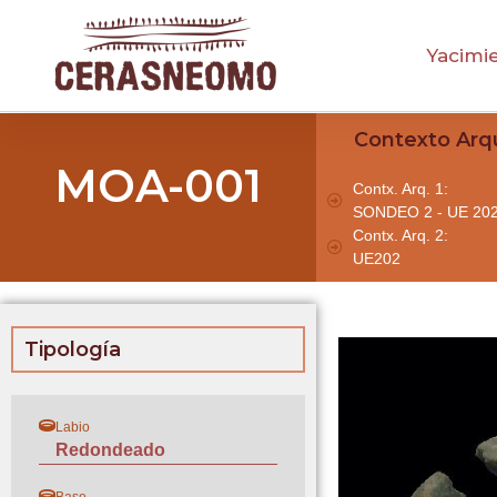
Yacimi
Contexto Arq
MOA-001
Contx. Arq. 1:
SONDEO 2 - UE 20
Contx. Arq. 2:
UE202
Tipología
Labio
Redondeado