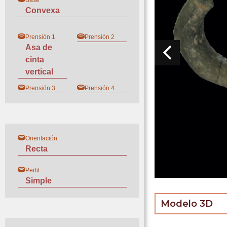
Base
Convexa
Prensión 1
Prensión 2
Asa de
cinta
vertical
Prensión 3
Prensión 4
Orientación
Recta
Perfil
Simple
Modelo 3D