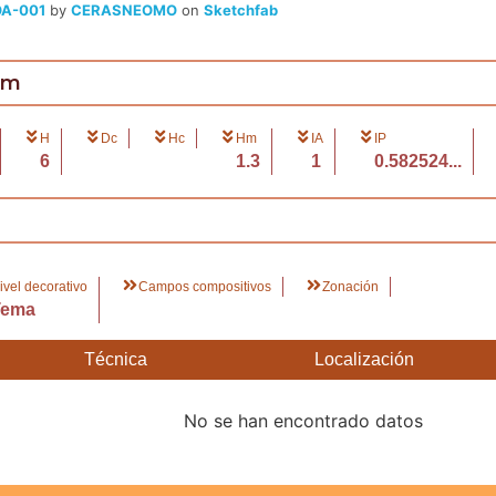
OA-001
by
CERASNEOMO
on
Sketchfab
cm
H
Dc
Hc
Hm
IA
IP
6
1.3
1
0.582524...
ivel decorativo
Campos compositivos
Zonación
Tema
Técnica
Localización
No se han encontrado datos