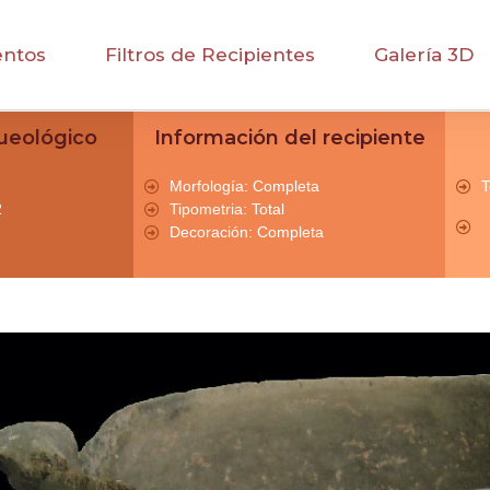
entos
Filtros de Recipientes
Galería 3D
ueológico
Información del recipiente
Morfología: Completa
T
2
Tipometria: Total
Decoración: Completa