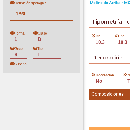
Molino de Arriba - M
Definición tipológica
1
B
6
I
Tipometría - 
Forma
Clase
Db
Dpt
1
B
10.3
10.3
Grupo
Tipo
6
I
Decoración
Subtipo
Decoración
N
No
Composiciones