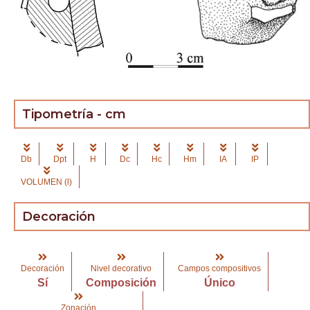
Tipometría - cm
Db
Dpt
H
Dc
Hc
Hm
IA
IP
VOLUMEN (l)
Decoración
Decoración
Nivel decorativo
Campos compositivos
Sí
Composición
Único
Zonación