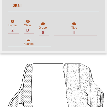
2
B
6
II
Forma
Clase
Grupo
Tipo
2
B
6
II
Subtipo