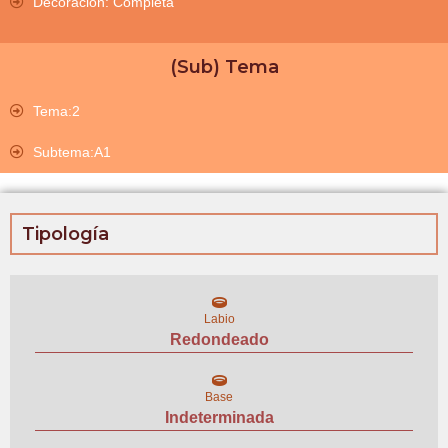
Decoración: Completa
(Sub) Tema
Tema:2
Subtema:A1
Tipología
Labio
Redondeado
Base
Indeterminada