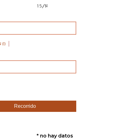
(l)
Recorrido
* no hay datos