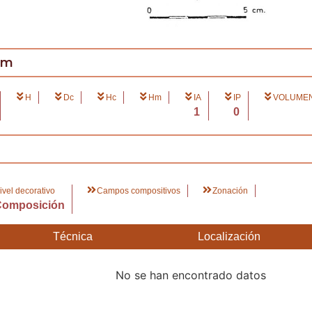
cm
H
Dc
Hc
Hm
IA
IP
VOLUMEN 
1
0
ivel decorativo
Campos compositivos
Zonación
Composición
Técnica
Localización
No se han encontrado datos