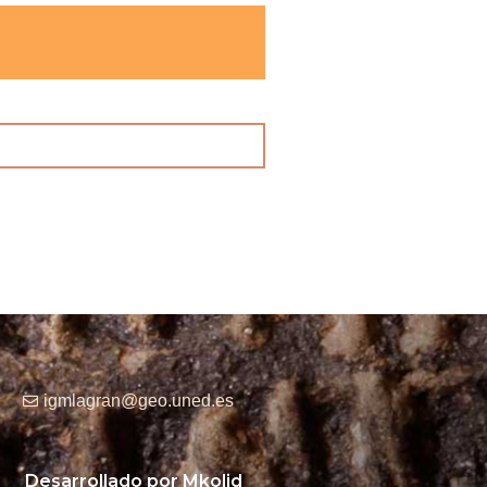
igmlagran@geo.uned.es
Desarrollado por Mkolid