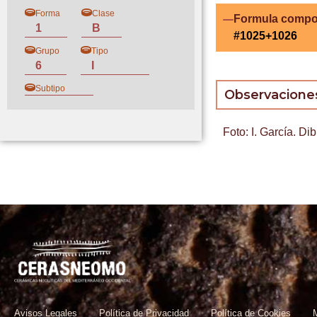
Forma
Clase
Formula compo
1
B
#1025+1026
Grupo
Tipo
6
I
Subtipo
Observacione
Foto: I. García. Di
Avisos Legales
Política de Privacidad
Política de Cookies