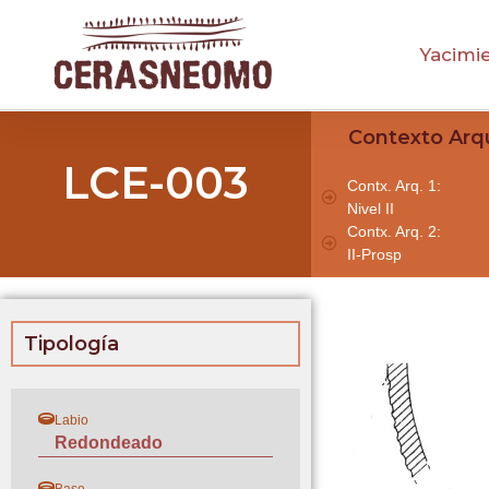
Yacimi
Contexto Arq
LCE-003
Contx. Arq. 1:
Nivel II
Contx. Arq. 2:
II-Prosp
Tipología
Labio
Redondeado