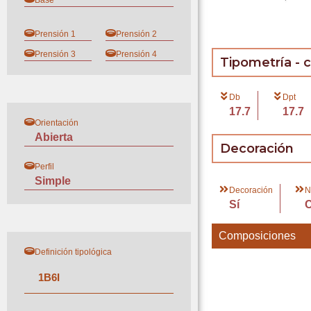
Base
Prensión 1
Prensión 2
Prensión 3
Prensión 4
Tipometría - 
Db
Dpt
17.7
17.7
Orientación
Abierta
Decoración
Perfil
Simple
Decoración
N
Sí
Composiciones
Definición tipológica
1
B
6
I