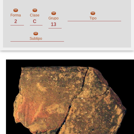
Forma
Clase
Grupo
Tipo
2
C
13
Subtipo