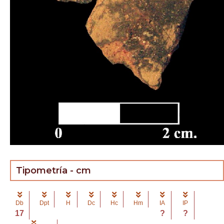
Tipometría - cm
Db
Dpt
H
Dc
Hc
Hm
IA
IP
17
?
?