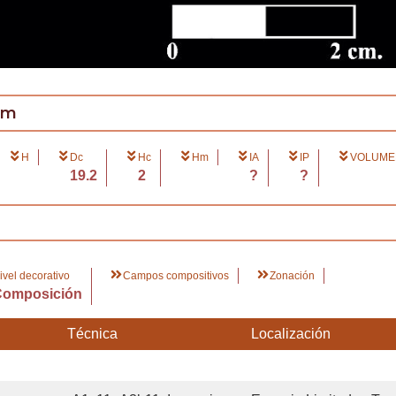
cm
H
Dc
Hc
Hm
IA
IP
VOLUMEN
19.2
2
?
?
ivel decorativo
Campos compositivos
Zonación
Composición
Técnica
Localización