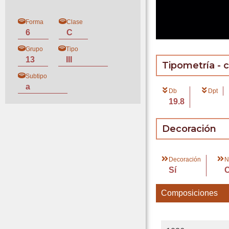
Forma
Clase
6
C
Grupo
Tipo
13
III
Tipometría - 
Subtipo
a
Db
Dpt
19.8
Decoración
Decoración
N
Sí
Composiciones