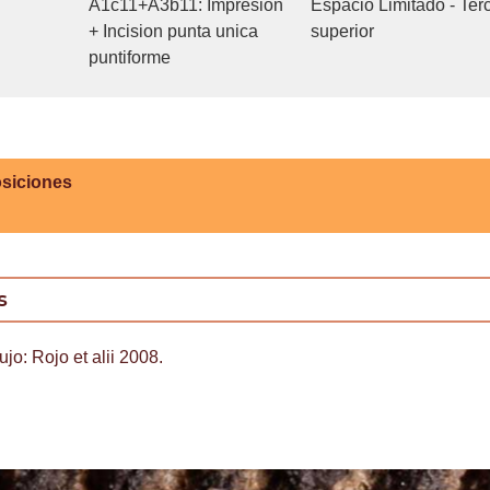
A1c11+A3b11: Impresion
Espacio Limitado - Ter
+ Incision punta unica
superior
puntiforme
siciones
s
ujo: Rojo et alii 2008.