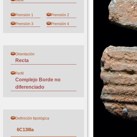
Base
Prensión 1
Prensión 2
Prensión 3
Prensión 4
Orientación
Recta
Perfil
Complejo Borde no
diferenciado
Definición tipológica
6
C
13
III
a