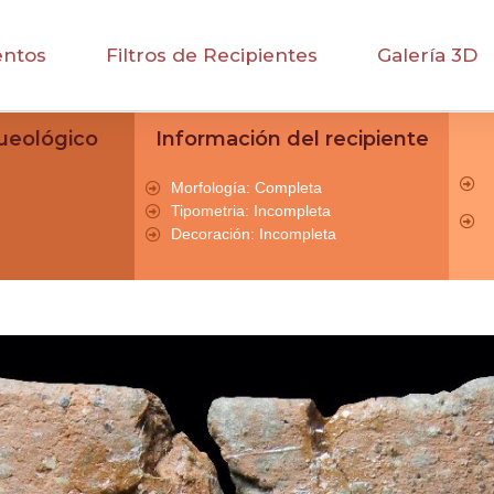
entos
Filtros de Recipientes
Galería 3D
ueológico
Información del recipiente
Morfología: Completa
Tipometria: Incompleta
Decoración: Incompleta