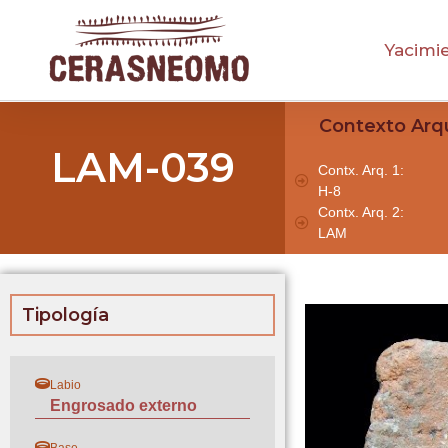
Yacimi
Contexto Arq
LAM-039
Contx. Arq. 1:
H-8
Contx. Arq. 2:
LAM
Tipología
Labio
Engrosado externo