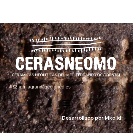
igmlagran@geo.uned.es
Desarrollado por Mkolid