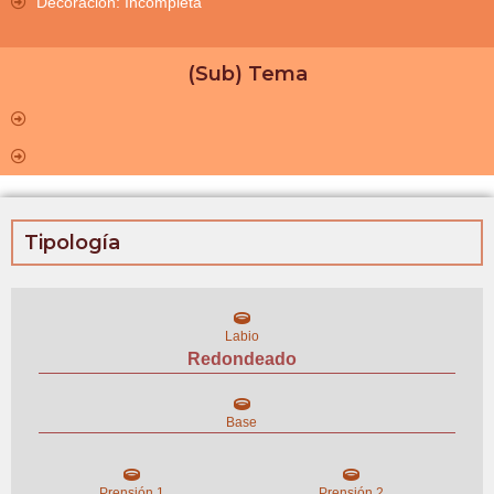
Decoración: Incompleta
(Sub) Tema
Tipología
Labio
Redondeado
Base
Prensión 1
Prensión 2