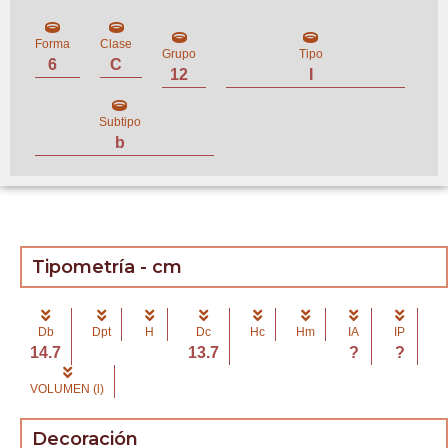
Forma
Clase
Grupo
Tipo
6
C
12
I
Subtipo
b
Tipometría - cm
Db
Dpt
H
Dc
Hc
Hm
IA
IP
14.7
13.7
?
?
VOLUMEN (l)
Decoración