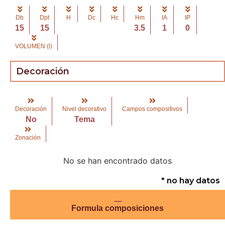
Db
Dpt
H
Dc
Hc
Hm
IA
IP
15
15
3.5
1
0
VOLUMEN (l)
Decoración
Decoración
Nivel decorativo
Campos compositivos
No
Tema
Zonación
No se han encontrado datos
* no hay datos
Formula composiciones