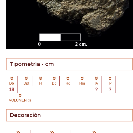
Tipometría - cm
Db
Dpt
H
Dc
Hc
Hm
IA
IP
18
?
?
VOLUMEN (l)
Decoración