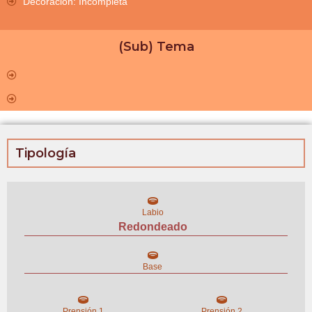
Decoración: Incompleta
(Sub) Tema
Tipología
Labio
Redondeado
Base
Prensión 1
Prensión 2