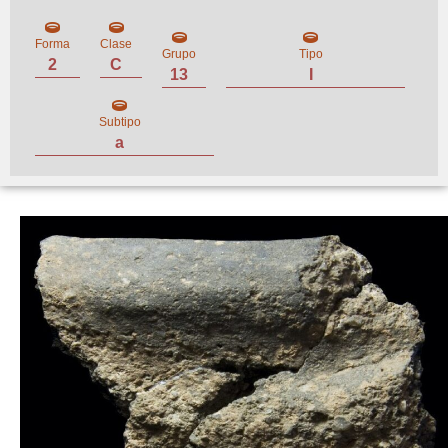
Forma
Clase
Grupo
Tipo
2
C
13
I
Subtipo
a