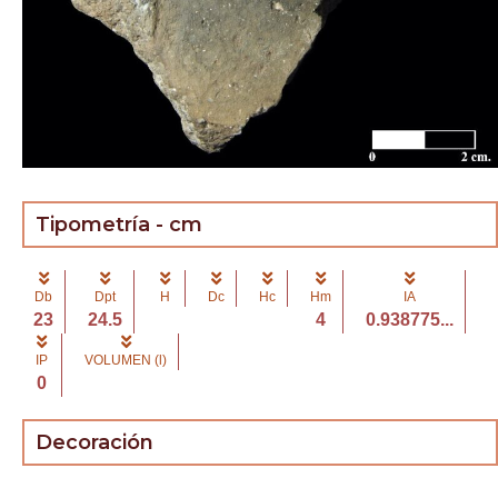
Tipometría - cm
Db
Dpt
H
Dc
Hc
Hm
IA
23
24.5
4
0.938775...
IP
VOLUMEN (l)
0
Decoración