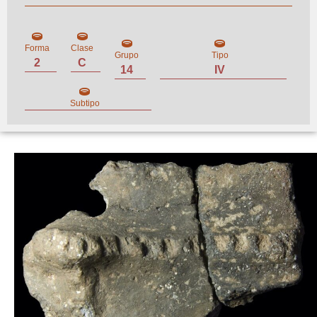
Forma
Clase
Grupo
Tipo
2
C
14
IV
Subtipo