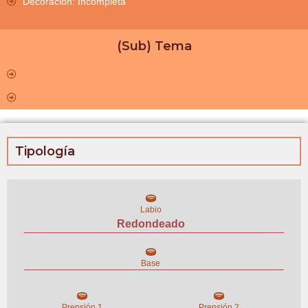
Decoración: Incompleta
(Sub) Tema
Tipología
Labio
Redondeado
Base
Prensión 1
Prensión 2