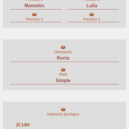
Mamelón
Laña
Prensión 3
Prensión 4
Orientación
Recta
Perfil
Simple
Definición tipológica
2
C
14
IV