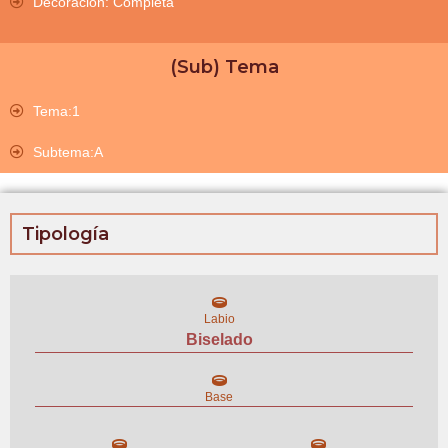
Decoración: Completa
(Sub) Tema
Tema:1
Subtema:A
Tipología
Labio
Biselado
Base