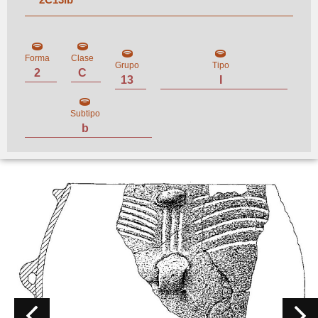
Forma
Clase
Grupo
Tipo
2
C
13
I
Subtipo
b