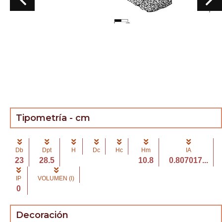
Tipometría - cm
Db
Dpt
H
Dc
Hc
Hm
IA
23
28.5
10.8
0.807017...
IP
VOLUMEN (l)
0
Decoración