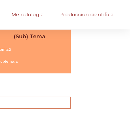
Metodología
Producción científica
(Sub) Tema
ema:2
ubtema:a