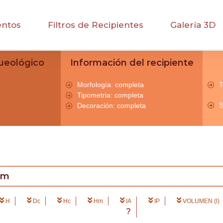
entos
Filtros de Recipientes
Galería 3D
ueológico
Información del recipiente
Morfología: completa
T
Tipometria: completa
S
Decoración: completa
cm
H
Dc
Hc
Hm
IA
IP
VOLUMEN (l)
?