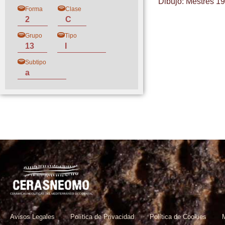
Dibujo: Mestres 198
Forma
Clase
2
C
Grupo
Tipo
13
I
Subtipo
a
Avisos Legales
Política de Privacidad
Política de Cookies