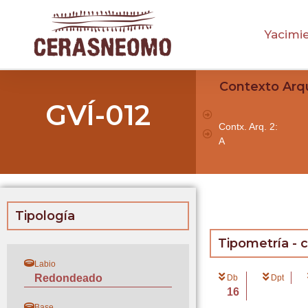
Yacimi
Contexto Arq
GVÍ-012
Contx. Arq. 2:
A
Tipología
Tipometría - 
Labio
Redondeado
Db
Dpt
16
Base