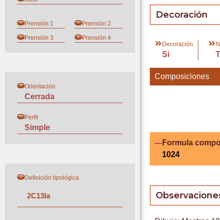
Decoración
Prensión 1
Prensión 2
Prensión 3
Prensión 4
Decoración
N
Si
Composiciones
Orientación
Cerrada
Perfil
Simple
Formula compo
1024
Definición tipológica
Observacione
2
C
13
I
a