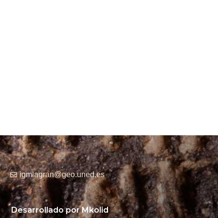
igmlagran@geo.uned.es
Desarrollado por Mkolid