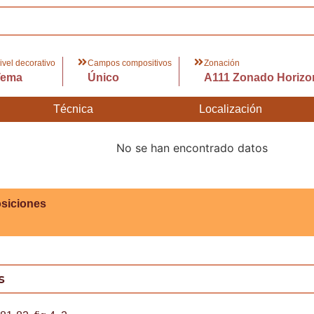
ivel decorativo
Campos compositivos
Zonación
Tema
Único
A111 Zonado Horizo
Técnica
Localización
No se han encontrado datos
siciones
s