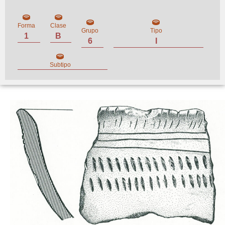
Forma
Clase
Grupo
Tipo
1
B
6
I
Subtipo