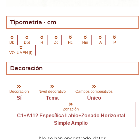
Tipometría - cm
Db
Dpt
H
Dc
Hc
Hm
IA
IP
VOLUMEN (l)
Decoración
Decoración
Nivel decorativo
Campos compositivos
Sí
Tema
Único
Zonación
C1+A112 Específica Labio+Zonado Horizontal
Simple Amplio
No se han encontrado datos