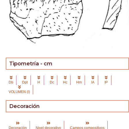
Tipometría - cm
Db
Dpt
H
Dc
Hc
Hm
IA
IP
VOLUMEN (l)
Decoración
Decoración
Nivel decorativo
Campos compositivos