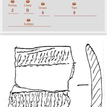
Forma
Clase
Grupo
Tipo
2
B
6
II
Subtipo