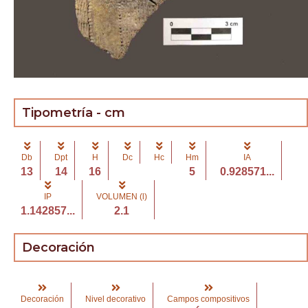
Tipometría - cm
Db
Dpt
H
Dc
Hc
Hm
IA
13
14
16
5
0.928571...
IP
VOLUMEN (l)
1.142857...
2.1
Decoración
Decoración
Nivel decorativo
Campos compositivos