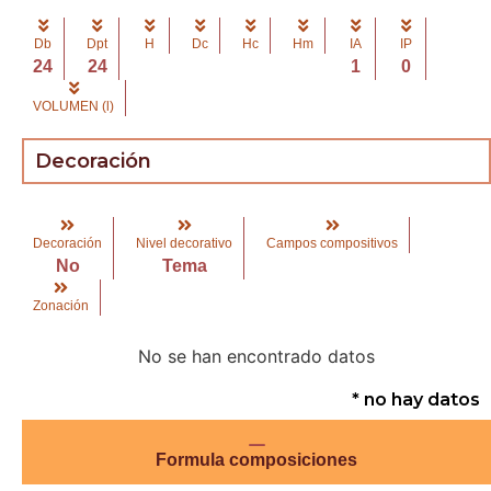
Db
Dpt
H
Dc
Hc
Hm
IA
IP
24
24
1
0
VOLUMEN (l)
Decoración
Decoración
Nivel decorativo
Campos compositivos
No
Tema
Zonación
No se han encontrado datos
* no hay datos
Formula composiciones