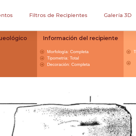
entos
Filtros de Recipientes
Galería 3D
ueológico
Información del recipiente
Morfología: Completa
T
Tipometria: Total
Decoración: Completa