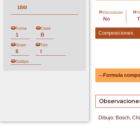
1
B
6
I
Decoración
N
No
Forma
Clase
Composiciones
1
B
Grupo
Tipo
6
I
Subtipo
Formula compo
Observacione
Dibujo: Bosch, Chin