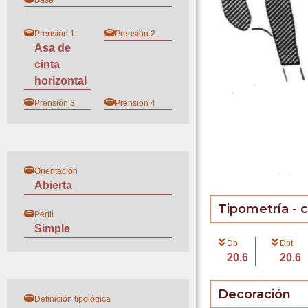
Base
Prensión 1
Prensión 2
Asa de
cinta
horizontal
Prensión 3
Prensión 4
Orientación
Abierta
Tipometría - 
Perfil
Simple
Db
Dpt
20.6
20.6
Decoración
Definición tipológica