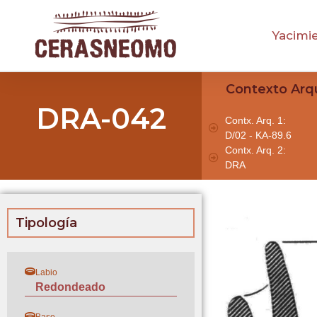
Yacimi
Contexto Arq
DRA-042
Contx. Arq. 1:
D/02 - KA-89.6
Contx. Arq. 2:
DRA
Tipología
Labio
Redondeado