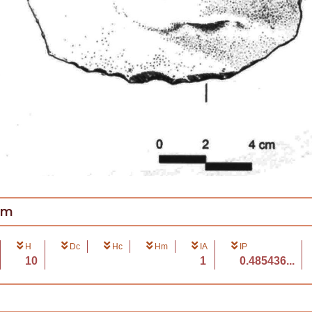
cm
H
Dc
Hc
Hm
IA
IP
10
1
0.485436...