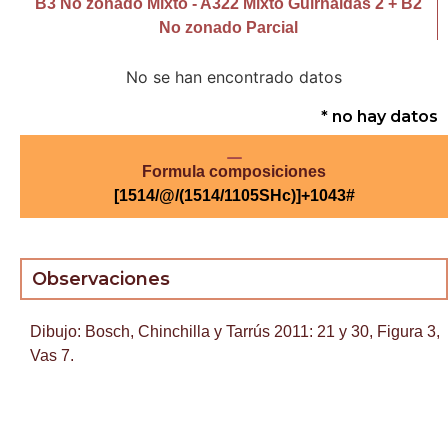
B3 No zonado Mixto - A322 Mixto Guirnaldas 2 + B2
No zonado Parcial
No se han encontrado datos
* no hay datos
Formula composiciones
[1514/@/(1514/1105SHc)]+1043#
Observaciones
Dibujo: Bosch, Chinchilla y Tarrús 2011: 21 y 30, Figura 3,
Vas 7.