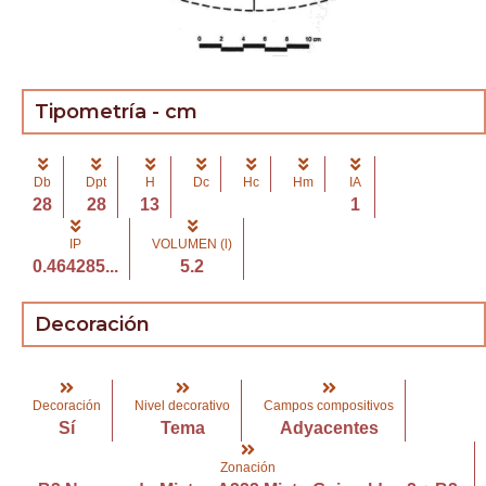
Tipometría - cm
Db
Dpt
H
Dc
Hc
Hm
IA
28
28
13
1
IP
VOLUMEN (l)
0.464285...
5.2
Decoración
Decoración
Nivel decorativo
Campos compositivos
Sí
Tema
Adyacentes
Zonación