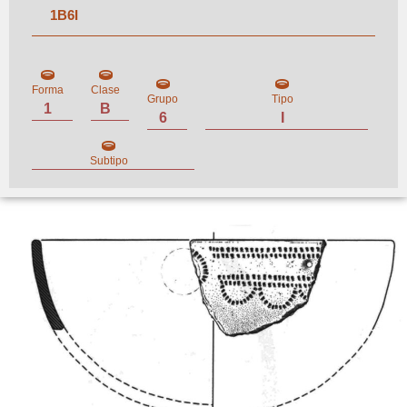
1
B
6
I
Forma
Clase
Grupo
Tipo
1
B
6
I
Subtipo