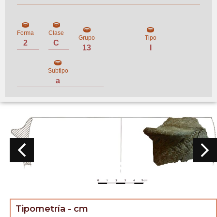
Forma
Clase
Grupo
Tipo
2
C
13
I
Subtipo
a
Tipometría - cm