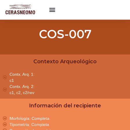
COS-007
Contexto Arqueológico
Contx. Arq. 1:
c1
Contx. Arq. 2:
c1, c2, c2/rev
Información del recipiente
Morfología: Completa
Tipometria: Completa