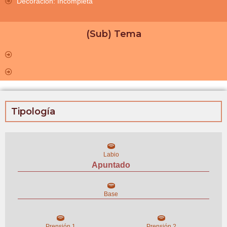
Decoración: Incompleta
(Sub) Tema
Tipología
Labio
Apuntado
Base
Prensión 1
Prensión 2