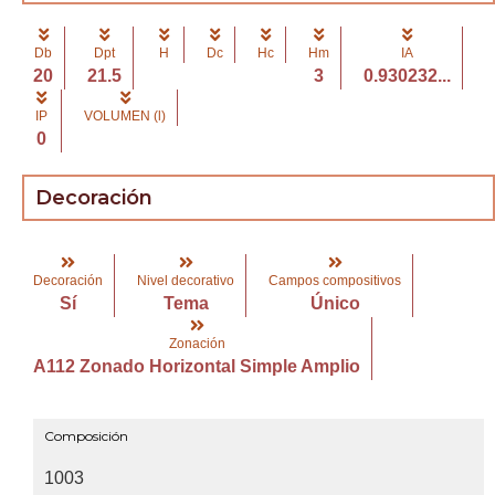
Db
Dpt
H
Dc
Hc
Hm
IA
20
21.5
3
0.930232...
IP
VOLUMEN (l)
0
Decoración
Decoración
Nivel decorativo
Campos compositivos
Sí
Tema
Único
Zonación
A112 Zonado Horizontal Simple Amplio
Composición
1003