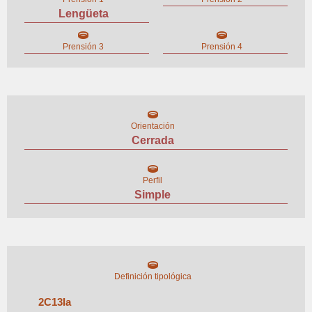
Lengüeta
Prensión 3
Prensión 4
Orientación
Cerrada
Perfil
Simple
Definición tipológica
2
C
13
I
a