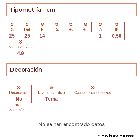
Tipometría - cm
Db
Dpt
H
Dc
Hc
Hm
IA
IP
25
25
14
1
0.56
VOLUMEN (l)
4.9
Decoración
Decoración
Nivel decorativo
Campos compositivos
No
Tema
Zonación
No se han encontrado datos
* no hay datos