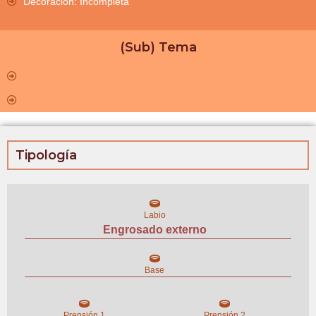
Decoración: Incompleta
(Sub) Tema
Tipología
Labio
Engrosado externo
Base
Prensión 1
Prensión 2