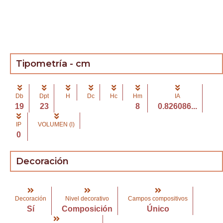
Tipometría - cm
Db
Dpt
H
Dc
Hc
Hm
IA
19
23
8
0.826086...
IP
VOLUMEN (l)
0
Decoración
Decoración
Nivel decorativo
Campos compositivos
Sí
Composición
Único