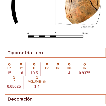
Tipometría - cm
Db
Dpt
H
Dc
Hc
Hm
IA
15
16
10.5
4
0.9375
IP
VOLUMEN (l)
0.65625
1.4
Decoración