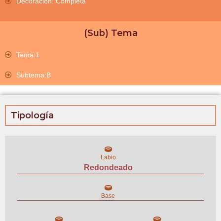
Decoración: Completa
(Sub) Tema
Tema:1
Subtema:B
Tipología
Labio
Redondeado
Base