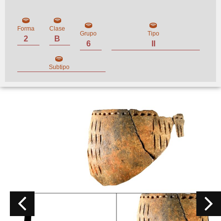
Forma
Clase
Grupo
Tipo
2
B
6
II
Subtipo