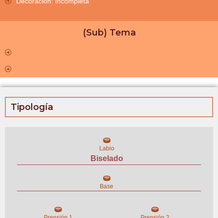
Decoración: Incompleta
(Sub) Tema
Tipología
Labio
Biselado
Base
Prensión 1
Prensión 2