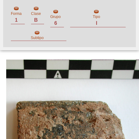
Forma
Clase
Grupo
Tipo
1
B
6
I
Subtipo