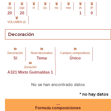
Db
Dpt
H
Dc
Hc
Hm
IA
IP
20
20
1
0
VOLUMEN (l)
Decoración
Decoración
Nivel decorativo
Campos compositivos
Sí
Tema
Único
Zonación
A321 Mixto Guirnaldas 1
No se han encontrado datos
* no hay datos
Formula composiciones