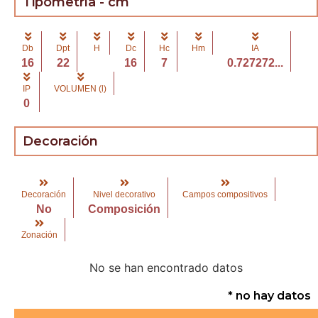
Tipometría - cm
Db
Dpt
H
Dc
Hc
Hm
IA
16
22
16
7
0.727272...
IP
VOLUMEN (l)
0
Decoración
Decoración
Nivel decorativo
Campos compositivos
No
Composición
Zonación
No se han encontrado datos
* no hay datos