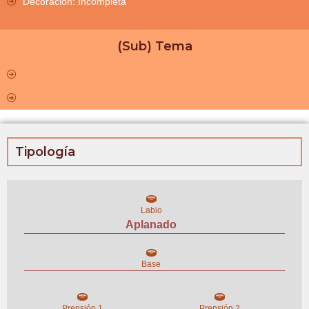
Decoración: Incompleta
(Sub) Tema
Tipología
Labio
Aplanado
Base
Prensión 1
Prensión 2