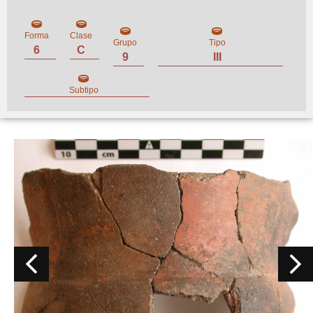
Forma
Clase
Grupo
Tipo
6
C
9
III
Subtipo