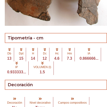
Tipometría - cm
Db
Dpt
H
Dc
Hc
Hm
IA
13
15
14
12
4.6
7.3
0.866666...
IP
VOLUMEN (l)
0.933333...
1.5
Decoración
Decoración
Nivel decorativo
Campos compositivos