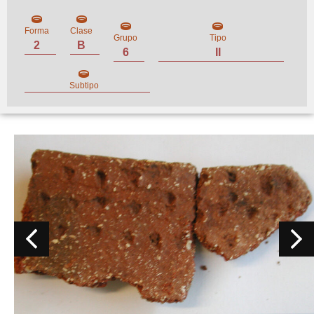
Forma
Clase
Grupo
Tipo
2
B
6
II
Subtipo