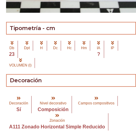
Tipometría - cm
Db
Dpt
H
Dc
Hc
Hm
IA
IP
23
?
VOLUMEN (l)
Decoración
Decoración
Nivel decorativo
Campos compositivos
Sí
Composición
Zonación
A111 Zonado Horizontal Simple Reducido