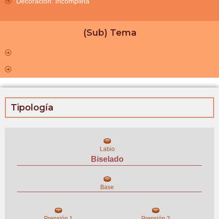
Decoración: Incompleta
(Sub) Tema
Tipología
Labio
Biselado
Base
Prensión 1
Prensión 2