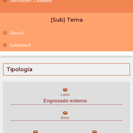
Decoración: Completa
(Sub) Tema
Tema:8
Subtema:A
Tipología
Labio
Engrosado externo
Base