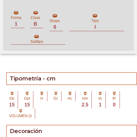
Forma
Clase
Grupo
Tipo
1
B
6
I
Subtipo
Tipometría - cm
Db
Dpt
H
Dc
Hc
Hm
IA
IP
15
15
2.5
1
0
VOLUMEN (l)
Decoración