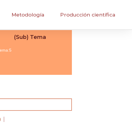
Metodología
Producción científica
(Sub) Tema
ema:5
)