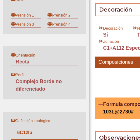
Base
Decoración
Prensión 1
Prensión 2
Prensión 3
Prensión 4
Decoración
N
Sí
Zonación
C1+A112 Especí
Orientación
Recta
Composiciones
Perfil
Complejo Borde no
diferenciado
Formula compo
103L@2730#
Definición tipológica
6
C
12
I
b
Observacione