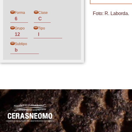
Forma
Clase
Foto: R. Laborda.
6
C
Grupo
Tipo
12
I
Subtipo
b