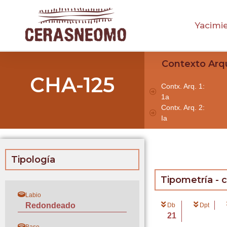
Yacimi
Contexto Arq
CHA-125
Contx. Arq. 1:
1a
Contx. Arq. 2:
Ia
Tipología
Tipometría - 
Labio
Redondeado
Db
Dpt
21