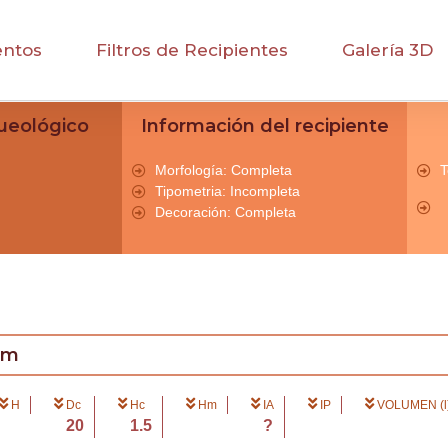
entos
Filtros de Recipientes
Galería 3D
ueológico
Información del recipiente
Morfología: Completa
T
Tipometria: Incompleta
Decoración: Completa
cm
H
Dc
Hc
Hm
IA
IP
VOLUMEN (l
20
1.5
?