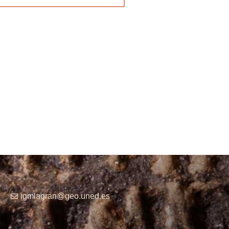
igmlagran@geo.uned.es