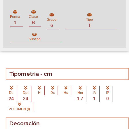
Forma
Clase
Grupo
Tipo
1
B
6
I
Subtipo
Tipometría - cm
Db
Dpt
H
Dc
Hc
Hm
IA
IP
24
24
1.7
1
0
VOLUMEN (l)
Decoración