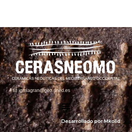
igmlagran@geo.uned.es
Desarrollado por Mkolid