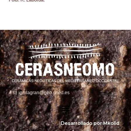
igmlagran@geo.uned.es
Desarrollado por Mkolid