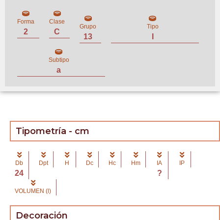
Forma
Clase
Grupo
Tipo
2
C
13
I
Subtipo
a
Tipometría - cm
Db
Dpt
H
Dc
Hc
Hm
IA
IP
24
?
VOLUMEN (l)
Decoración