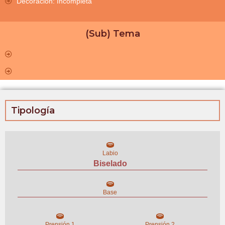
Decoración: Incompleta
(Sub) Tema
Tipología
Labio
Biselado
Base
Prensión 1
Prensión 2