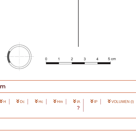
cm
H
Dc
Hc
Hm
IA
IP
VOLUMEN (l)
?