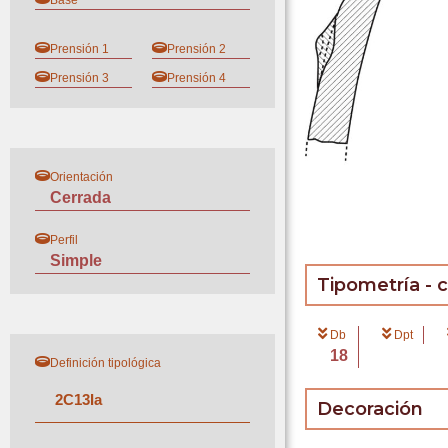
Base
Prensión 1
Prensión 2
Prensión 3
Prensión 4
Orientación
Cerrada
Perfil
Simple
Tipometría - 
Db
Dpt
18
Definición tipológica
2
C
13
I
a
Decoración