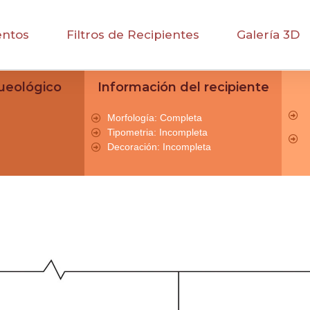
entos
Filtros de Recipientes
Galería 3D
ueológico
Información del recipiente
Morfología: Completa
Tipometria: Incompleta
Decoración: Incompleta