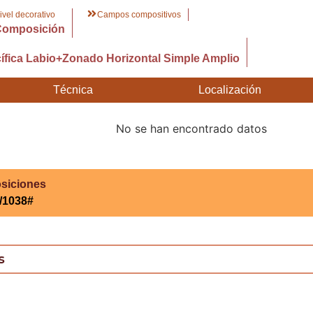
ivel decorativo
Campos compositivos
Composición
fica Labio+Zonado Horizontal Simple Amplio
Técnica
Localización
No se han encontrado datos
siciones
/1038#
s