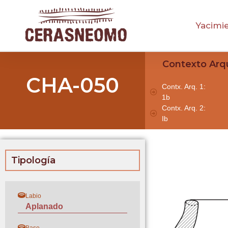
Yacimi
Contexto Arq
CHA-050
Contx. Arq. 1:
1b
Contx. Arq. 2:
Ib
Tipología
Labio
Aplanado