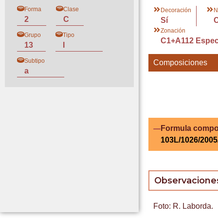
Forma
Clase
Decoración
N
2
C
Sí
Zonación
Grupo
Tipo
C1+A112 Especí
13
I
Subtipo
Composiciones
a
Formula compo
103L/1026/2005
Observacione
Foto: R. Laborda.