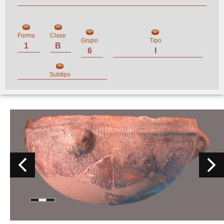
Forma
Clase
Grupo
Tipo
1
B
6
I
Subtipo