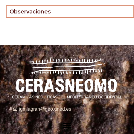
Observaciones
igmlagran@geo.uned.es