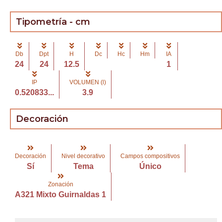
Tipometría - cm
Db
Dpt
H
Dc
Hc
Hm
IA
24
24
12.5
1
IP
VOLUMEN (l)
0.520833...
3.9
Decoración
Decoración
Nivel decorativo
Campos compositivos
Sí
Tema
Único
Zonación
A321 Mixto Guirnaldas 1