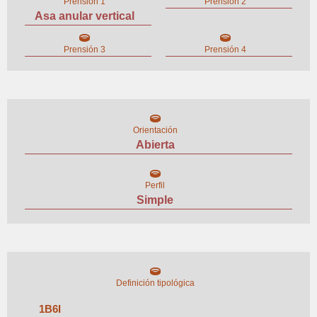
Prensión 1
Prensión 2
Asa anular vertical
Prensión 3
Prensión 4
Orientación
Abierta
Perfil
Simple
Definición tipológica
1
B
6
I