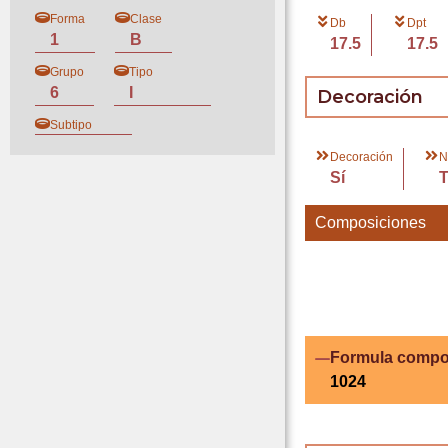
Forma
Clase
Db
Dpt
1
B
17.5
17.5
Grupo
Tipo
6
I
Decoración
Subtipo
Decoración
N
Sí
Composiciones
Formula compo
1024