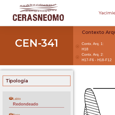
Yacimi
Contexto Arq
CEN-341
Contx. Arq. 1:
H18
Contx. Arq. 2:
H17-F6 - H18-F12
Tipología
Labio
Redondeado