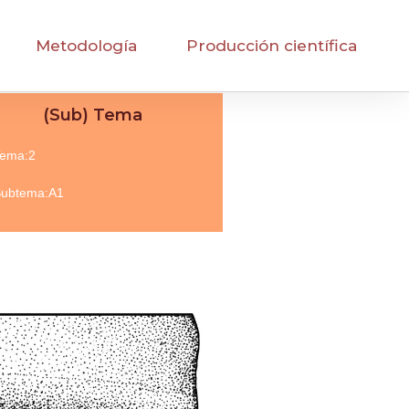
Metodología
Producción científica
(Sub) Tema
ema:2
ubtema:A1