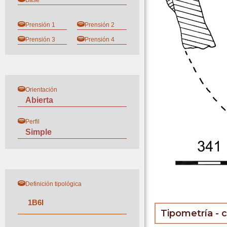
Base
Prensión 1
Prensión 2
Prensión 3
Prensión 4
Orientación
Abierta
Perfil
Simple
Definición tipológica
1
B
6
I
Tipometría - 