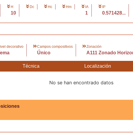
H
Dc
Hc
Hm
IA
IP
10
1
0.571428...
ivel decorativo
Campos compositivos
Zonación
Tema
Único
A111 Zonado Horizo
Técnica
Localización
No se han encontrado datos
siciones