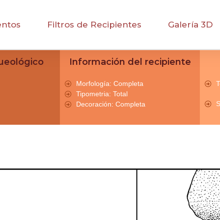
entos
Filtros de Recipientes
Galería 3D
ueológico
Información del recipiente
Morfología: Completa
T
Tipometria: Total
S
Decoración: Completa