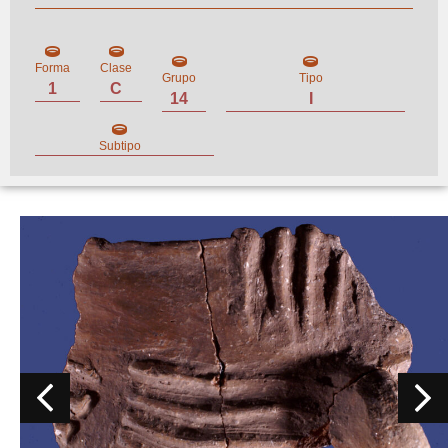
Forma
Clase
Grupo
Tipo
1
C
14
I
Subtipo