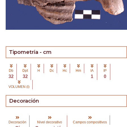
Tipometría - cm
Db
Dpt
H
Dc
Hc
Hm
IA
IP
32
32
1
0
VOLUMEN (l)
Decoración
Decoración
Nivel decorativo
Campos compositivos