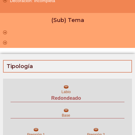
Decoración: Incompleta
(Sub) Tema
Tipología
Labio
Redondeado
Base
Prensión 1
Prensión 2