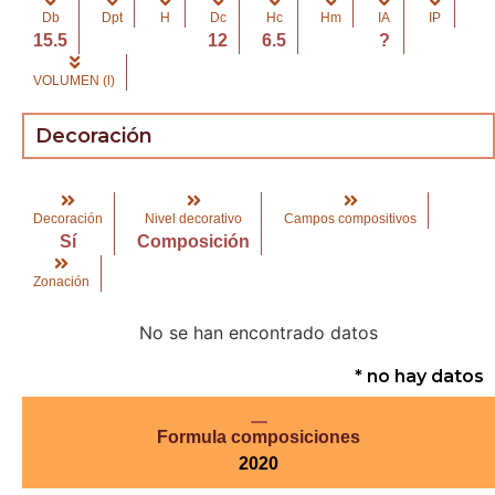
Db
Dpt
H
Dc
Hc
Hm
IA
IP
15.5
12
6.5
?
VOLUMEN (l)
Decoración
Decoración
Nivel decorativo
Campos compositivos
Sí
Composición
Zonación
No se han encontrado datos
* no hay datos
Formula composiciones
2020