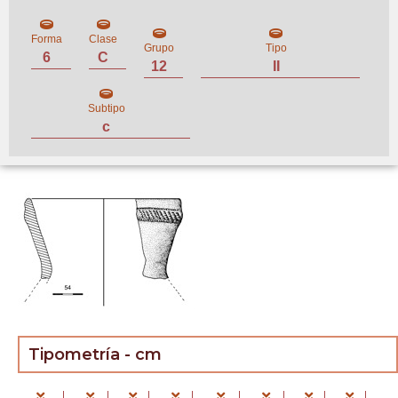
Forma
Clase
Grupo
Tipo
6
C
12
II
Subtipo
c
Tipometría - cm