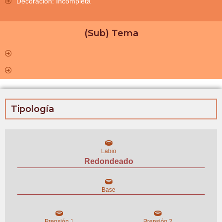
Decoración: Incompleta
(Sub) Tema
Tipología
Labio
Redondeado
Base
Prensión 1
Prensión 2