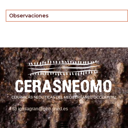
Observaciones
igmlagran@geo.uned.es