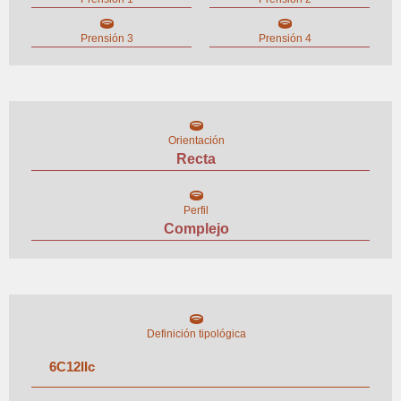
Prensión 3
Prensión 4
Orientación
Recta
Perfil
Complejo
Definición tipológica
6
C
12
II
c