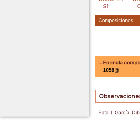
Sí
Composiciones
Formula compo
1058@
Observacione
Foto: I. García. Di