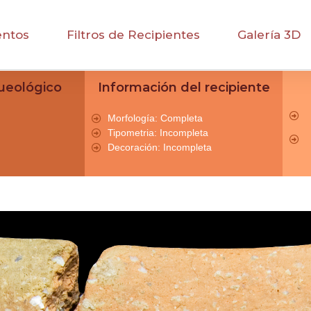
entos
Filtros de Recipientes
Galería 3D
ueológico
Información del recipiente
Morfología: Completa
Tipometria: Incompleta
Decoración: Incompleta