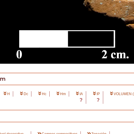
cm
H
Dc
Hc
Hm
IA
IP
VOLUMEN (l
?
?
ivel decorativo
Campos compositivos
Zonación