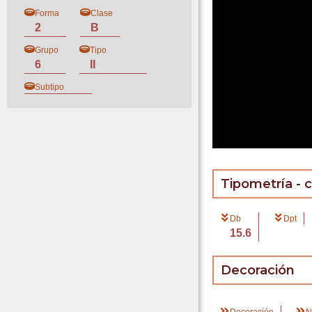
Forma
Clase
2
B
Grupo
Tipo
6
II
Subtipo
Tipometría - 
Db
Dpt
15.6
Decoración
Decoración
N