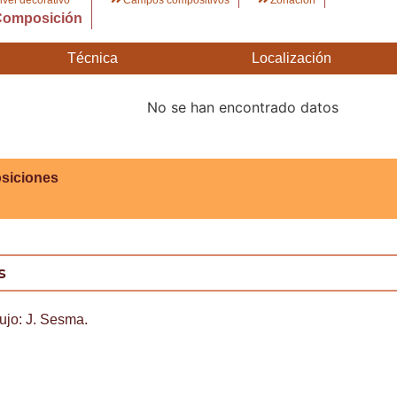
Composición
Técnica
Localización
No se han encontrado datos
siciones
s
bujo: J. Sesma.