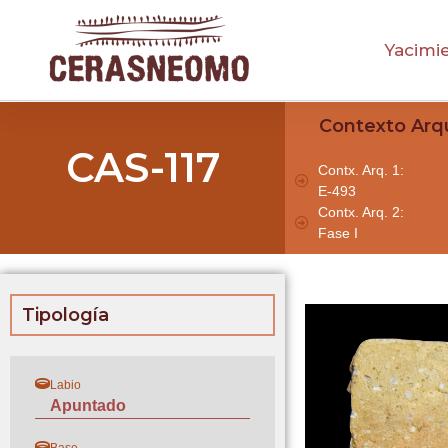
Yacimi
Contexto Arq
CAS-117
Contx. Arq. 1:
E-493
Contx. Arq. 2:
Fase I
Tipología
Labio
Apuntado