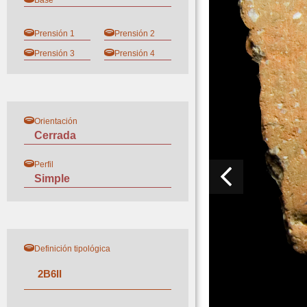
Base
Prensión 1
Prensión 2
Prensión 3
Prensión 4
Orientación
Cerrada
Perfil
Simple
Definición tipológica
2
B
6
II