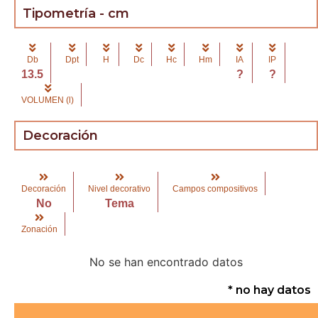
Tipometría - cm
Db
Dpt
H
Dc
Hc
Hm
IA
IP
13.5
?
?
VOLUMEN (l)
Decoración
Decoración
Nivel decorativo
Campos compositivos
No
Tema
Zonación
No se han encontrado datos
* no hay datos