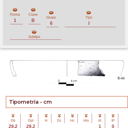
Forma
Clase
Grupo
Tipo
1
B
6
I
Subtipo
Tipometría - cm
Db
Dpt
H
Dc
Hc
Hm
IA
IP
29.2
29.2
1
0