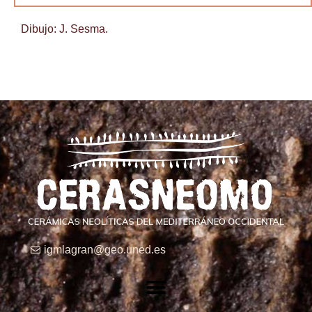
Dibujo: J. Sesma.
igmlagran@geo.uned.es