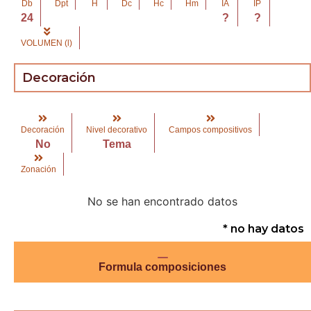
Db
Dpt
H
Dc
Hc
Hm
IA
IP
24
?
?
VOLUMEN (l)
Decoración
Decoración
Nivel decorativo
Campos compositivos
No
Tema
Zonación
No se han encontrado datos
* no hay datos
Formula composiciones