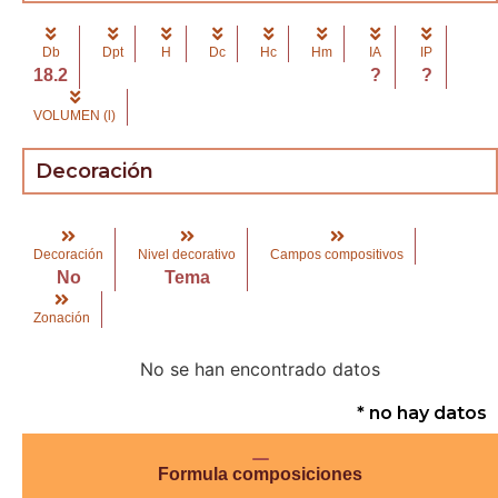
Db
Dpt
H
Dc
Hc
Hm
IA
IP
18.2
?
?
VOLUMEN (l)
Decoración
Decoración
Nivel decorativo
Campos compositivos
No
Tema
Zonación
No se han encontrado datos
* no hay datos
Formula composiciones