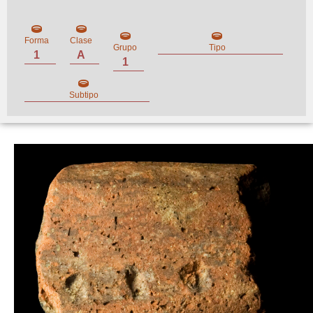
Forma
Clase
Grupo
Tipo
1
A
1
Subtipo