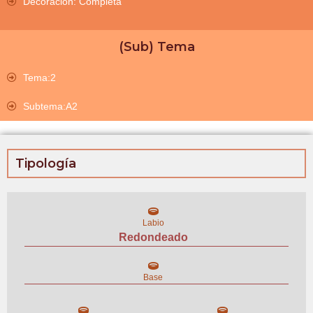
Decoración: Completa
(Sub) Tema
Tema:2
Subtema:A2
Tipología
Labio
Redondeado
Base