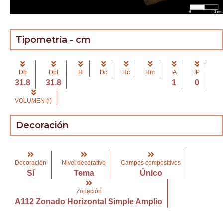
Tipometría - cm
Db
Dpt
H
Dc
Hc
Hm
IA
IP
31.8
31.8
1
0
VOLUMEN (l)
Decoración
Decoración
Nivel decorativo
Campos compositivos
Sí
Tema
Único
Zonación
A112 Zonado Horizontal Simple Amplio