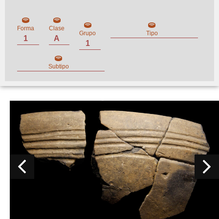
Forma
Clase
Grupo
Tipo
1
A
1
Subtipo