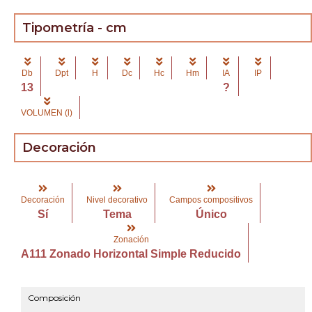
Tipometría - cm
Db
Dpt
H
Dc
Hc
Hm
IA
IP
13
?
VOLUMEN (l)
Decoración
Decoración
Nivel decorativo
Campos compositivos
Sí
Tema
Único
Zonación
A111 Zonado Horizontal Simple Reducido
Composición