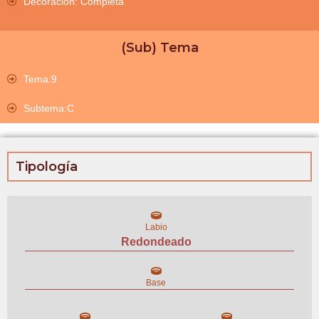
Decoración: Completa
(Sub) Tema
Tema:9
Subtema:C
Tipología
Labio
Redondeado
Base