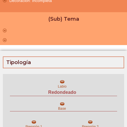
Decoración: Incompleta
(Sub) Tema
Tipología
Labio
Redondeado
Base
Prensión 1
Prensión 2