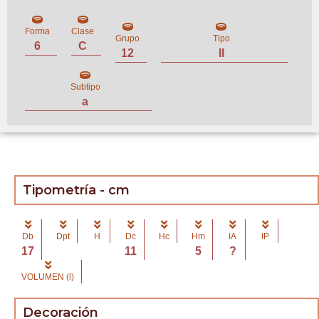
Forma
Clase
Grupo
Tipo
6
C
12
II
Subtipo
a
Tipometría - cm
Db
Dpt
H
Dc
Hc
Hm
IA
IP
17
11
5
?
VOLUMEN (l)
Decoración