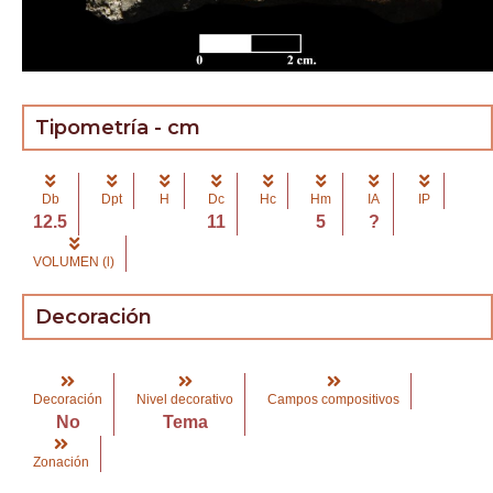
Tipometría - cm
Db
Dpt
H
Dc
Hc
Hm
IA
IP
12.5
11
5
?
VOLUMEN (l)
Decoración
Decoración
Nivel decorativo
Campos compositivos
No
Tema
Zonación