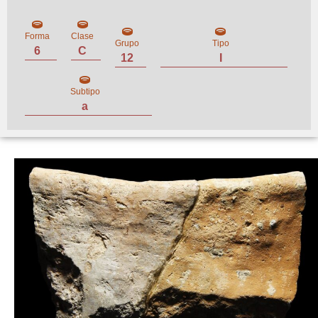
Forma
Clase
Grupo
Tipo
6
C
12
I
Subtipo
a