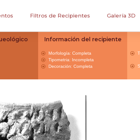
entos
Filtros de Recipientes
Galería 3D
ueológico
Información del recipiente
Morfología: Completa
T
Tipometria: Incompleta
S
Decoración: Completa