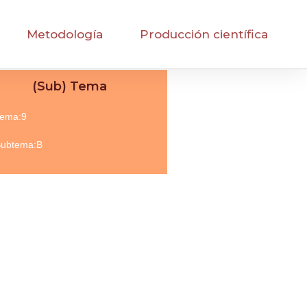
Metodología
Producción científica
(Sub) Tema
ema:9
ubtema:B