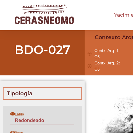
Yacimi
Contexto Arq
BDO-027
Contx. Arq. 1:
C6
Contx. Arq. 2:
C6
Tipología
Labio
Redondeado