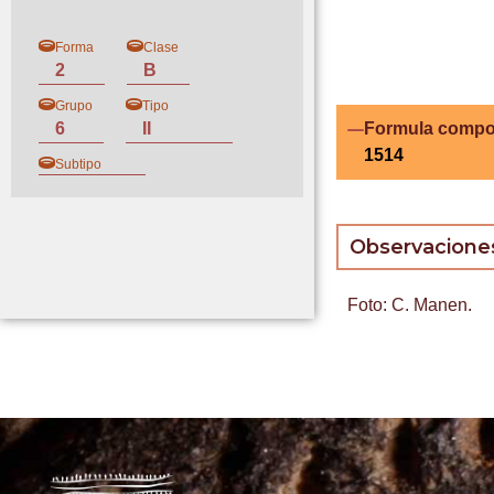
Forma
Clase
2
B
Grupo
Tipo
6
II
Formula compo
1514
Subtipo
Observacione
Foto: C. Manen.