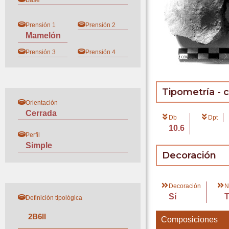
Base
Prensión 1
Prensión 2
Mamelón
Prensión 3
Prensión 4
Tipometría - 
Orientación
Cerrada
Db
Dpt
10.6
Perfil
Simple
Decoración
Decoración
N
Sí
Definición tipológica
2
B
6
II
Composiciones