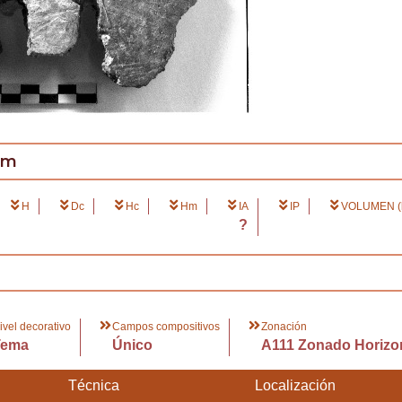
cm
H
Dc
Hc
Hm
IA
IP
VOLUMEN (l
?
ivel decorativo
Campos compositivos
Zonación
Tema
Único
A111 Zonado Horizo
Técnica
Localización